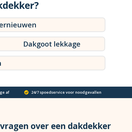
kdekker?
vernieuwen
Dakgoot lekkage
n
ge af
24/7 spoedservice voor noodgevallen
 vragen over een dakdekker