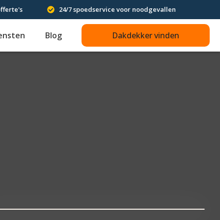
fferte's
24/7 spoedservice voor noodgevallen
ensten
Blog
Dakdekker vinden