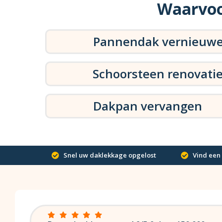
Waarvoo
Pannendak vernieuw
Schoorsteen renovati
Dakpan vervangen
Snel uw daklekkage opgelost
Vind een