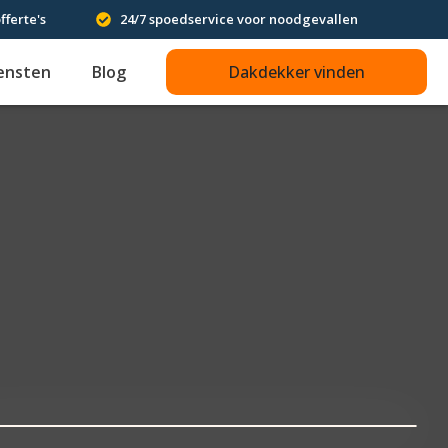
fferte's
24/7 spoedservice voor noodgevallen
ensten
Blog
Dakdekker vinden