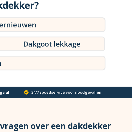
kdekker?
vernieuwen
Dakgoot lekkage
n
ge af
24/7 spoedservice voor noodgevallen
 vragen over een dakdekker