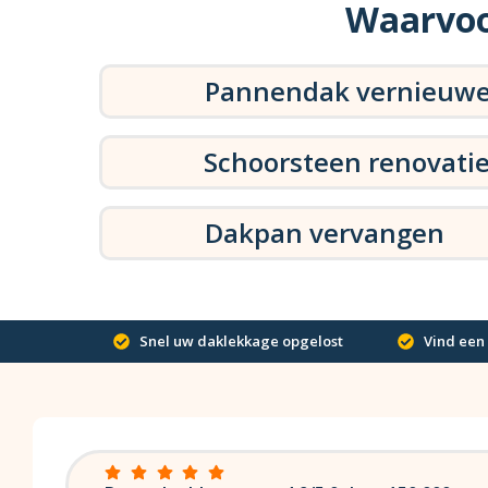
Waarvoo
Pannendak vernieuw
Schoorsteen renovati
Dakpan vervangen
Snel uw daklekkage opgelost
Vind een