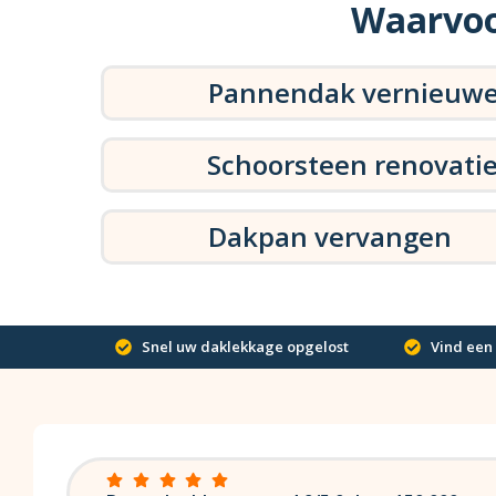
Waarvoo
Pannendak vernieuw
Schoorsteen renovati
Dakpan vervangen
Snel uw daklekkage opgelost
Vind een