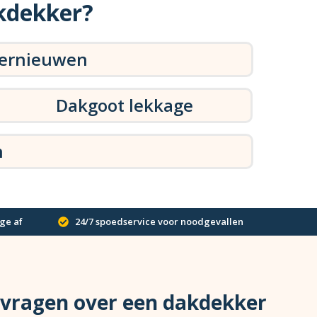
kdekker?
vernieuwen
Dakgoot lekkage
n
ge af
24/7 spoedservice voor noodgevallen
 vragen over een dakdekker