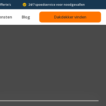
fferte's
24/7 spoedservice voor noodgevallen
ensten
Blog
Dakdekker vinden